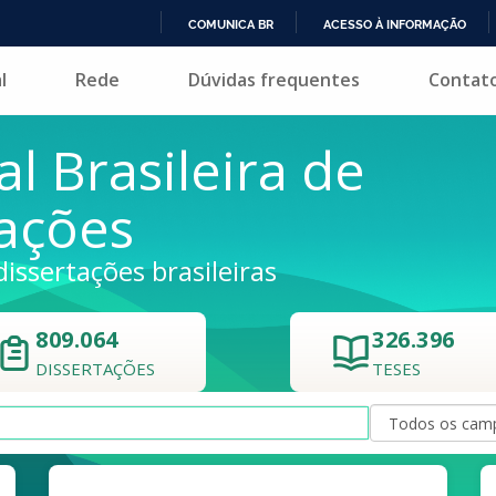
COMUNICA BR
ACESSO À INFORMAÇÃO
IR
l
Rede
Dúvidas frequentes
Contat
PARA
O
CONTEÚDO
al Brasileira de
tações
dissertações brasileiras
809.064
326.396
DISSERTAÇÕES
TESES