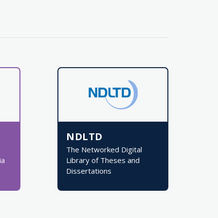
NDLTD
The Networked Digital
ia
Library of Theses and
Dissertations