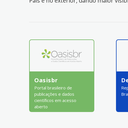
País e no exterior, dando maior visib
Oasisbr
D
Portal brasileiro de
Rep
publicações e dados
Bra
científicos em acesso
aberto