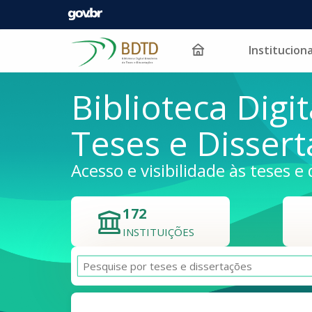
Instituciona
Pular para o conteúdo
Biblioteca Digit
Teses e Disser
Acesso e visibilidade às teses e 
172
INSTITUIÇÕES