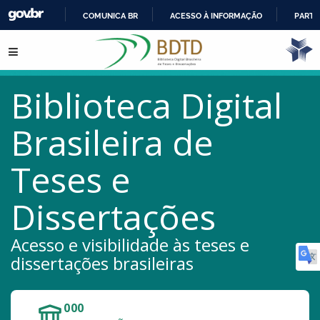
COMUNICA BR
ACESSO À INFORMAÇÃO
PARTI
IR
Pular para o conteúdo
PARA
O
CONTEÚDO
Biblioteca Digital
Brasileira de
Teses e
Dissertações
Acesso e visibilidade às teses e
dissertações brasileiras
172