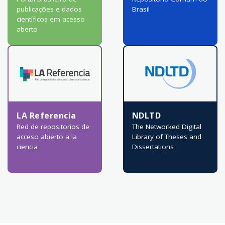
publicações e dados
Brasil
científicos em acesso
aberto
LA Referencia
NDLTD
Red de repositorios de
The Networked Digital
acceso abierto a la
Library of Theses and
ciencia
Dissertations