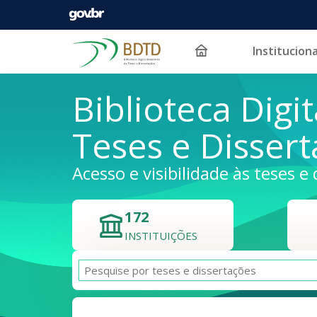
Instituciona
Pular para o conteúdo
Biblioteca Digit
Teses e Disser
Acesso e visibilidade às teses e 
172
INSTITUIÇÕES