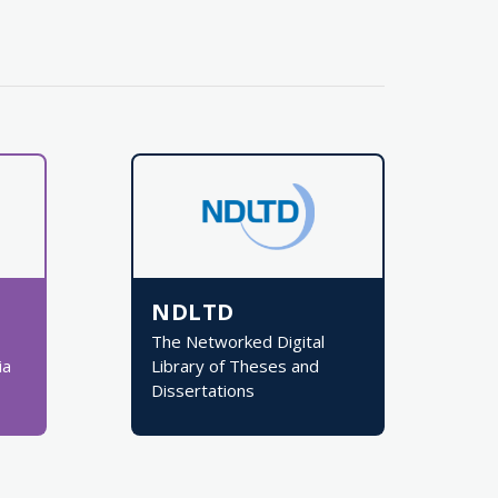
NDLTD
The Networked Digital
ia
Library of Theses and
Dissertations