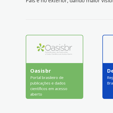
País e no exterior, dando maior visib
Oasisbr
D
Portal brasileiro de
Rep
publicações e dados
Bra
científicos em acesso
aberto