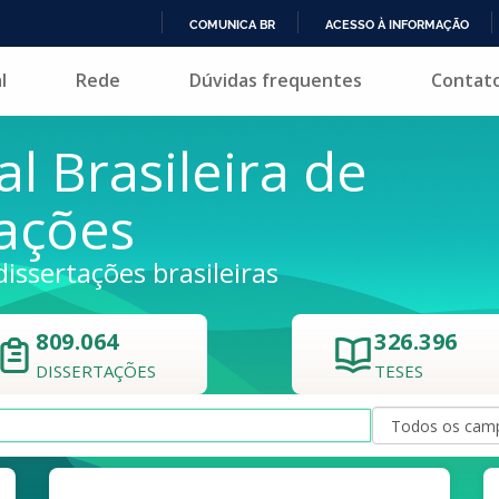
COMUNICA BR
ACESSO À INFORMAÇÃO
IR
l
Rede
Dúvidas frequentes
Contat
PARA
O
CONTEÚDO
al Brasileira de
tações
dissertações brasileiras
809.064
326.396
DISSERTAÇÕES
TESES