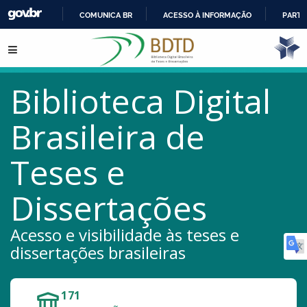
COMUNICA BR
ACESSO À INFORMAÇÃO
PARTI
IR
Pular para o conteúdo
PARA
O
CONTEÚDO
Biblioteca Digital
Brasileira de
Teses e
Dissertações
Acesso e visibilidade às teses e
dissertações brasileiras
171