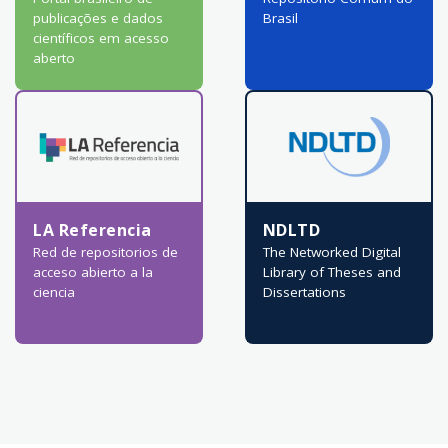
publicações e dados
Brasil
científicos em acesso
aberto
LA Referencia
NDLTD
Red de repositorios de
The Networked Digital
acceso abierto a la
Library of Theses and
ciencia
Dissertations