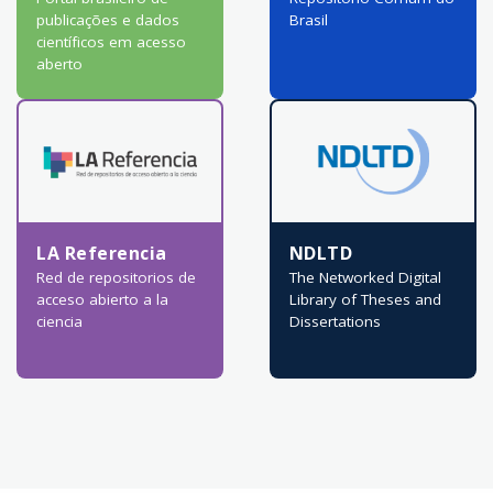
publicações e dados
Brasil
científicos em acesso
aberto
LA Referencia
NDLTD
Red de repositorios de
The Networked Digital
acceso abierto a la
Library of Theses and
ciencia
Dissertations