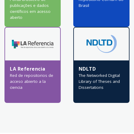
publicações e dados
Brasil
científicos em acesso
aberto
LA Referencia
NDLTD
Red de repositorios de
The Networked Digital
acceso abierto a la
Library of Theses and
ciencia
Dissertations