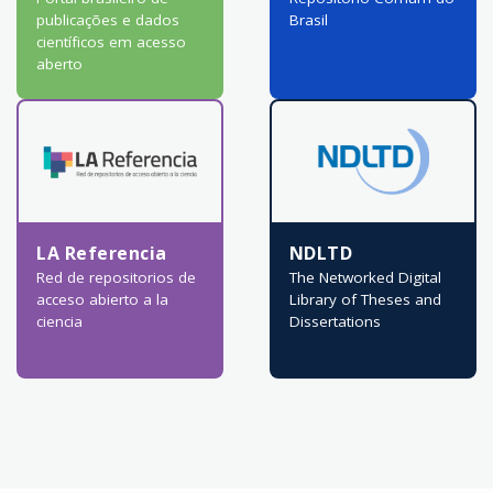
publicações e dados
Brasil
científicos em acesso
aberto
LA Referencia
NDLTD
Red de repositorios de
The Networked Digital
acceso abierto a la
Library of Theses and
ciencia
Dissertations