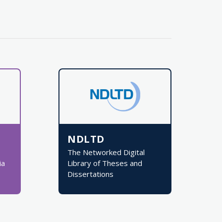
NDLTD
The Networked Digital
ia
Library of Theses and
Dissertations