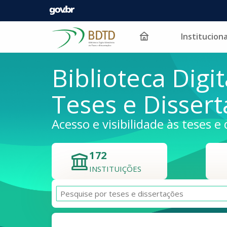
Instituciona
Pular para o conteúdo
Biblioteca Digit
Teses e Disser
Acesso e visibilidade às teses e 
172
INSTITUIÇÕES