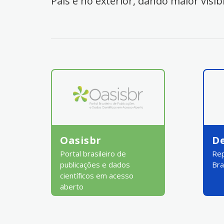
País e no exterior, dando maior visib
Oasisbr
D
Portal brasileiro de
Rep
publicações e dados
Bra
científicos em acesso
aberto