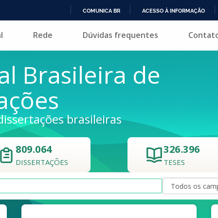
COMUNICA BR
ACESSO À INFORMAÇÃO
IR
l
Rede
Dúvidas frequentes
Contat
PARA
O
CONTEÚDO
al Brasileira de
tações
dissertações brasileiras
809.064
326.396
DISSERTAÇÕES
TESES