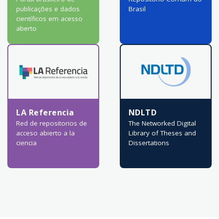
publicações e dados
Brasil
científicos em acesso
aberto
LA Referencia
NDLTD
Red de repositorios de
The Networked Digital
acceso abierto a la
Library of Theses and
ciencia
Dissertations