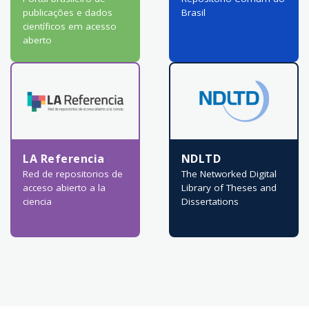
publicações e dados
Brasil
científicos em acesso
aberto
LA Referencia
NDLTD
Red de repositorios de
The Networked Digital
acceso abierto a la
Library of Theses and
ciencia
Dissertations