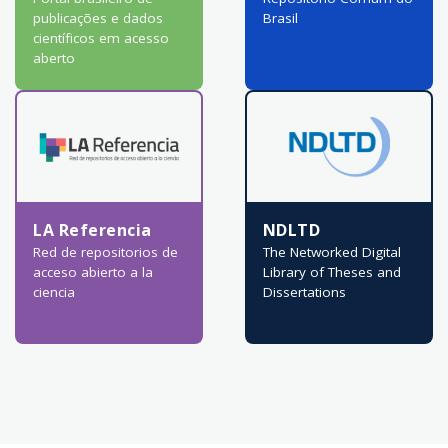
publicações e dados
Brasil
científicos em acesso
aberto
LA Referencia
NDLTD
Red de repositorios de
The Networked Digital
acceso abierto a la
Library of Theses and
ciencia
Dissertations