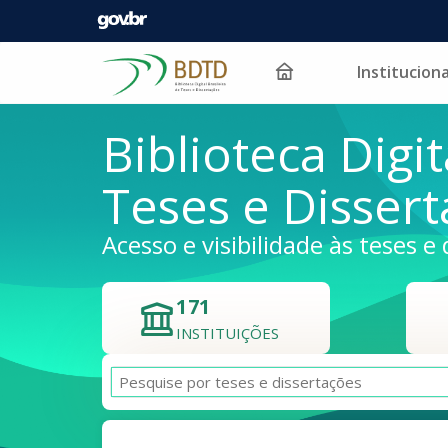
Instituciona
Pular para o conteúdo
Biblioteca Digit
Teses e Disser
Acesso e visibilidade às teses e 
171
INSTITUIÇÕES