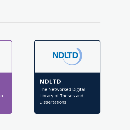
NDLTD
The Networked Digital
ia
Library of Theses and
Dissertations