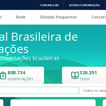
COMUNICA BR
ACESSO À INFORMAÇÃO
IR
l
Rede
Dúvidas frequentes
Contat
PARA
O
CONTEÚDO
al Brasileira de
tações
dissertações brasileiras
808.734
326.351
DISSERTAÇÕES
TESES