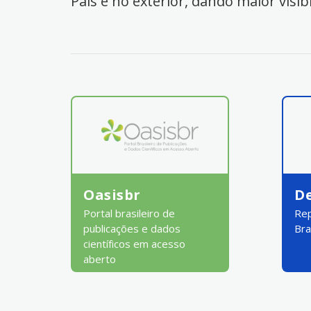
País e no exterior, dando maior visib
Oasisbr
D
Portal brasileiro de
Rep
publicações e dados
Bra
científicos em acesso
aberto