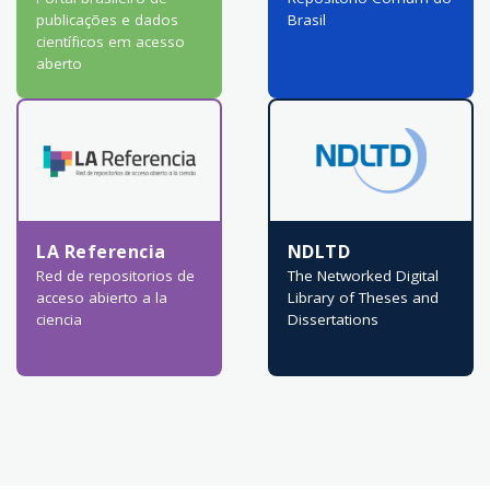
publicações e dados
Brasil
científicos em acesso
aberto
LA Referencia
NDLTD
Red de repositorios de
The Networked Digital
acceso abierto a la
Library of Theses and
ciencia
Dissertations