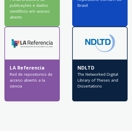
publicações e dados
Brasil
científicos em acesso
aberto
LA Referencia
NDLTD
Red de repositorios de
The Networked Digital
acceso abierto a la
Library of Theses and
ciencia
Dissertations