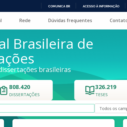
COMUNICA BR
ACESSO À INFORMAÇÃO
IR
l
Rede
Dúvidas frequentes
Contat
PARA
O
CONTEÚDO
al Brasileira de
tações
dissertações brasileiras
808.420
326.219
DISSERTAÇÕES
TESES