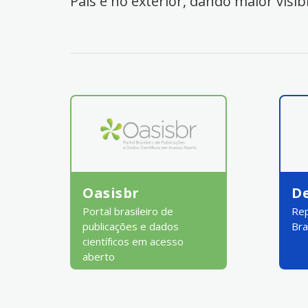
País e no exterior, dando maior visib
Oasisbr
D
Portal brasileiro de
Rep
publicações e dados
Bra
científicos em acesso
aberto