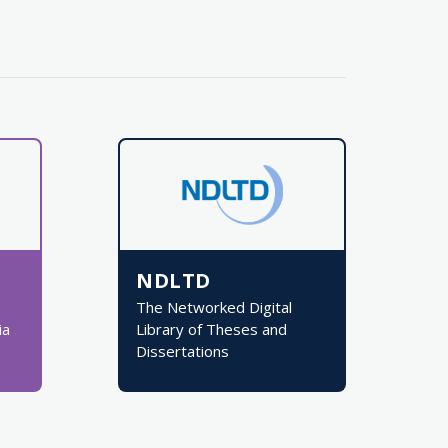
NDLTD
The Networked Digital
ia
Library of Theses and
Dissertations