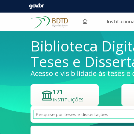
Instituciona
Pular para o conteúdo
Biblioteca Digit
Teses e Disser
Acesso e visibilidade às teses e 
171
INSTITUIÇÕES