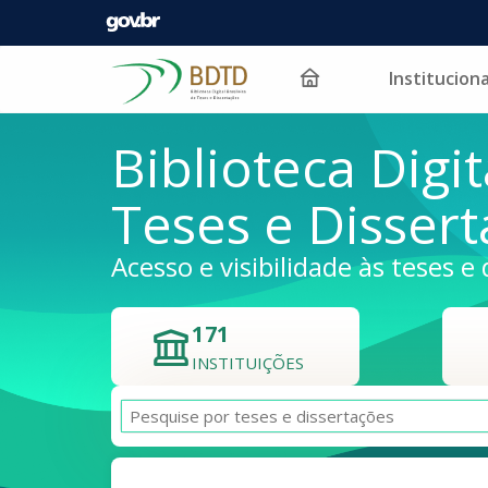
Instituciona
Pular para o conteúdo
Biblioteca Digit
Teses e Disser
Acesso e visibilidade às teses e 
171
INSTITUIÇÕES