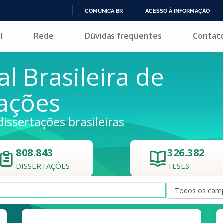
COMUNICA BR
ACESSO À INFORMAÇÃO
IR
l
Rede
Dúvidas frequentes
Contat
PARA
O
CONTEÚDO
al Brasileira de
tações
dissertações brasileiras
808.843
326.382
DISSERTAÇÕES
TESES