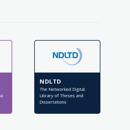
NDLTD
The Networked Digital
ia
Library of Theses and
Dissertations