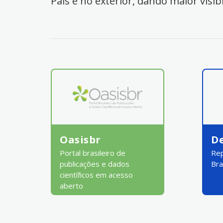
País e no exterior, dando maior visib
Oasisbr
D
Portal brasileiro de
Rep
publicações e dados
Bra
científicos em acesso
aberto