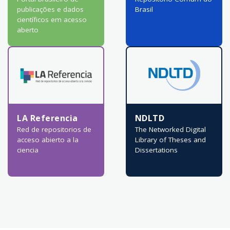
publicações e dados
Brasil
científicos em acesso
aberto
LA Referencia
NDLTD
Red de repositorios de
The Networked Digital
acceso abierto a la
Library of Theses and
ciencia
Dissertations