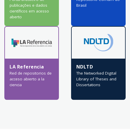
publicações e dados
Brasil
científicos em acesso
aberto
LA Referencia
NDLTD
Red de repositorios de
The Networked Digital
acceso abierto a la
Library of Theses and
ciencia
Dissertations