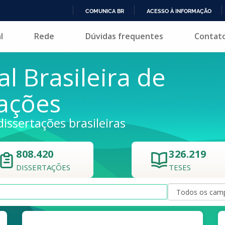
COMUNICA BR
ACESSO À INFORMAÇÃO
IR
l
Rede
Dúvidas frequentes
Contat
PARA
O
CONTEÚDO
al Brasileira de
tações
dissertações brasileiras
808.420
326.219
DISSERTAÇÕES
TESES