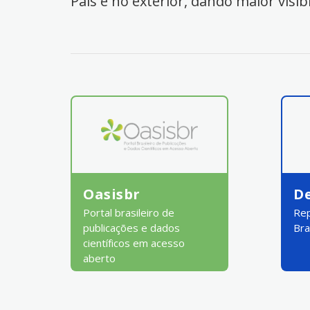
País e no exterior, dando maior visib
Oasisbr
D
Portal brasileiro de
Rep
publicações e dados
Bra
científicos em acesso
aberto