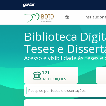
Instituciona
Pular para o conteúdo
Biblioteca Digit
Teses e Disser
Acesso e visibilidade às teses e 
171
INSTITUIÇÕES