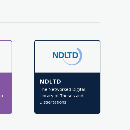
NDLTD
The Networked Digital
ia
Library of Theses and
Dissertations