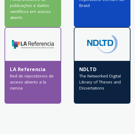
publicações e dados
Brasil
científicos em acesso
aberto
LA Referencia
NDLTD
Red de repositorios de
The Networked Digital
acceso abierto a la
Library of Theses and
ciencia
Dissertations