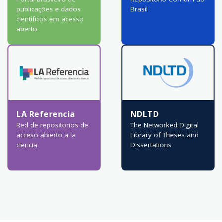
publicações e dados
Brasil
científicos em acesso
aberto
LA Referencia
NDLTD
Red de repositorios de
The Networked Digital
acceso abierto a la
Library of Theses and
ciencia
Dissertations