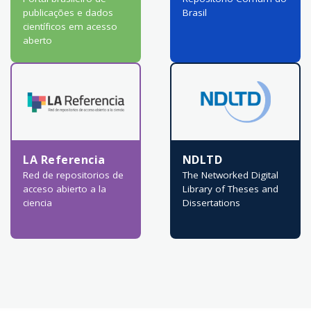
publicações e dados
Brasil
científicos em acesso
aberto
LA Referencia
NDLTD
Red de repositorios de
The Networked Digital
acceso abierto a la
Library of Theses and
ciencia
Dissertations