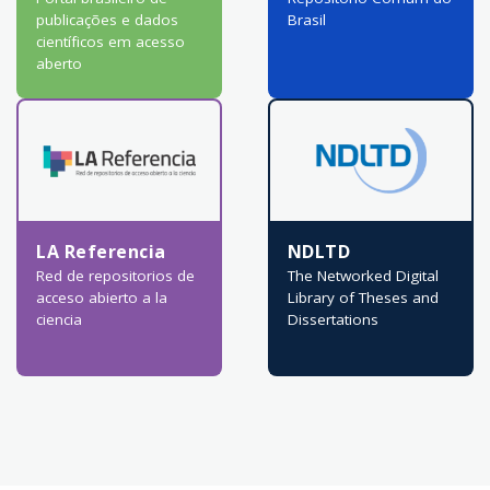
publicações e dados
Brasil
científicos em acesso
aberto
LA Referencia
NDLTD
Red de repositorios de
The Networked Digital
acceso abierto a la
Library of Theses and
ciencia
Dissertations