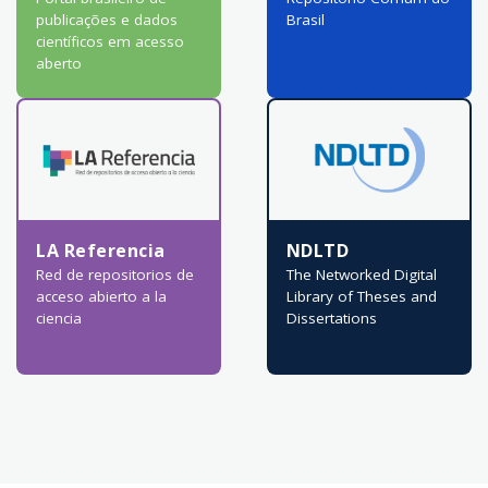
publicações e dados
Brasil
científicos em acesso
aberto
LA Referencia
NDLTD
Red de repositorios de
The Networked Digital
acceso abierto a la
Library of Theses and
ciencia
Dissertations