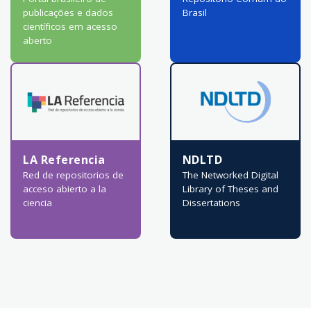
publicações e dados
Brasil
científicos em acesso
aberto
LA Referencia
NDLTD
Red de repositorios de
The Networked Digital
acceso abierto a la
Library of Theses and
ciencia
Dissertations