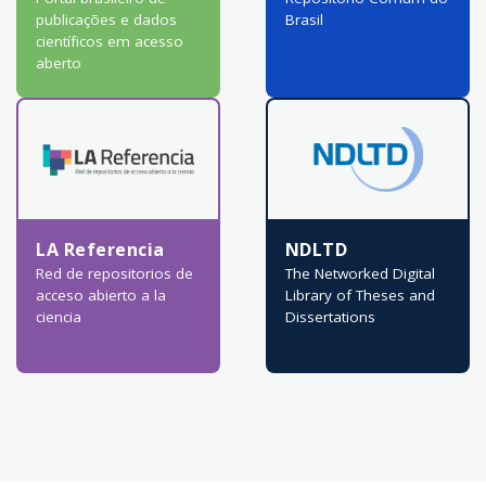
publicações e dados
Brasil
científicos em acesso
aberto
LA Referencia
NDLTD
Red de repositorios de
The Networked Digital
acceso abierto a la
Library of Theses and
ciencia
Dissertations