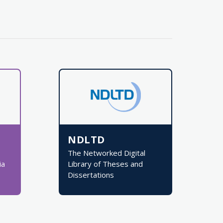
NDLTD
The Networked Digital
ia
Library of Theses and
Dissertations