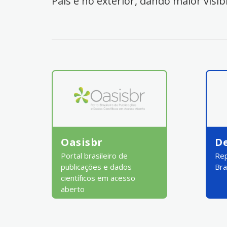
País e no exterior, dando maior visib
Oasisbr
D
Portal brasileiro de
Rep
publicações e dados
Bra
científicos em acesso
aberto