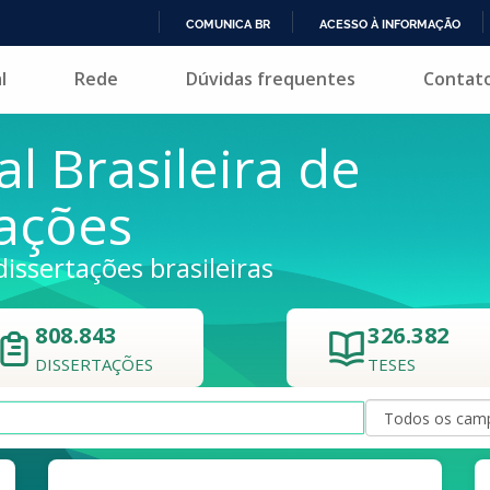
COMUNICA BR
ACESSO À INFORMAÇÃO
IR
l
Rede
Dúvidas frequentes
Contat
PARA
O
CONTEÚDO
al Brasileira de
tações
dissertações brasileiras
808.843
326.382
DISSERTAÇÕES
TESES