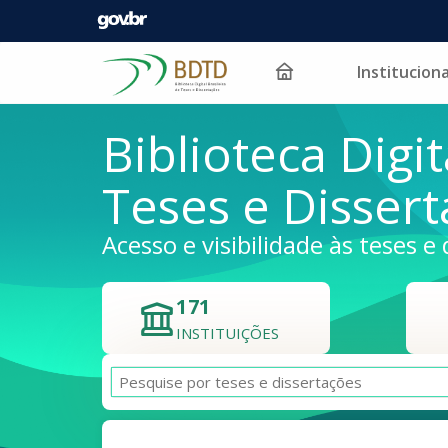
Instituciona
Pular para o conteúdo
Biblioteca Digit
Teses e Disser
Acesso e visibilidade às teses e 
171
INSTITUIÇÕES