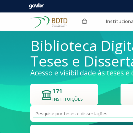
Instituciona
Pular para o conteúdo
Biblioteca Digit
Teses e Disser
Acesso e visibilidade às teses e 
171
INSTITUIÇÕES