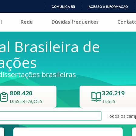
COMUNICA BR
ACESSO À INFORMAÇÃO
IR
l
Rede
Dúvidas frequentes
Contat
PARA
O
CONTEÚDO
al Brasileira de
tações
dissertações brasileiras
808.420
326.219
DISSERTAÇÕES
TESES