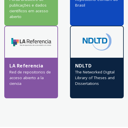
publicações e dados
Brasil
científicos em acesso
aberto
LA Referencia
NDLTD
Red de repositorios de
The Networked Digital
acceso abierto a la
Library of Theses and
ciencia
Dissertations