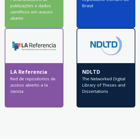
publicações e dados
Brasil
científicos em acesso
aberto
LA Referencia
NDLTD
Red de repositorios de
The Networked Digital
acceso abierto a la
Library of Theses and
ciencia
Dissertations