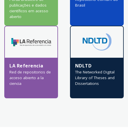
publicações e dados
Brasil
científicos em acesso
aberto
LA Referencia
NDLTD
Red de repositorios de
The Networked Digital
acceso abierto a la
Library of Theses and
ciencia
Dissertations