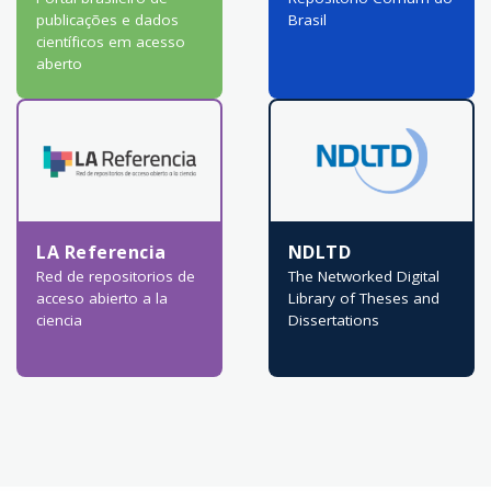
publicações e dados
Brasil
científicos em acesso
aberto
LA Referencia
NDLTD
Red de repositorios de
The Networked Digital
acceso abierto a la
Library of Theses and
ciencia
Dissertations