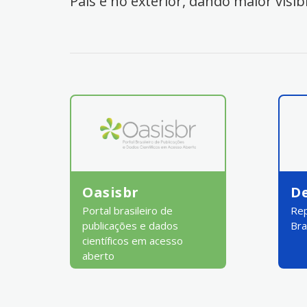
País e no exterior, dando maior visib
Oasisbr
D
Portal brasileiro de
Rep
publicações e dados
Bra
científicos em acesso
aberto