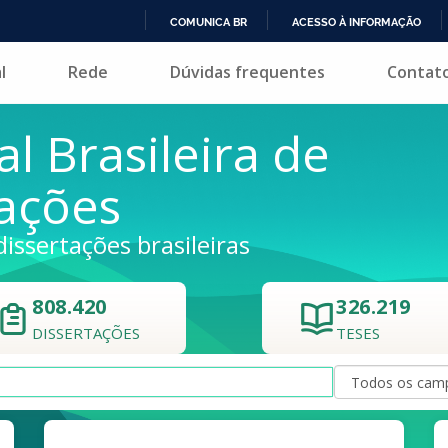
COMUNICA BR
ACESSO À INFORMAÇÃO
IR
l
Rede
Dúvidas frequentes
Contat
PARA
O
CONTEÚDO
al Brasileira de
tações
dissertações brasileiras
808.420
326.219
DISSERTAÇÕES
TESES