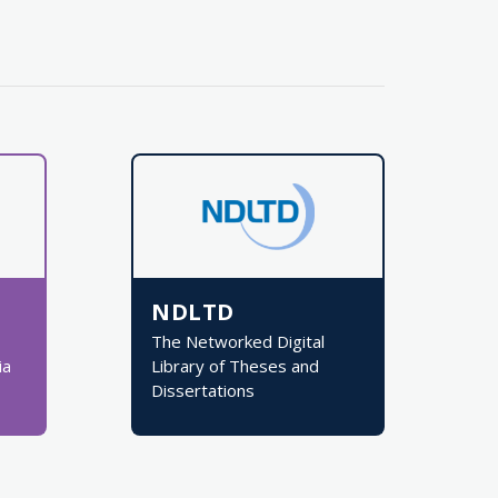
NDLTD
The Networked Digital
ia
Library of Theses and
Dissertations