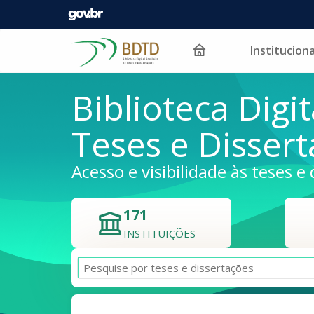
Instituciona
Pular para o conteúdo
Biblioteca Digit
Teses e Disser
Acesso e visibilidade às teses e 
171
INSTITUIÇÕES