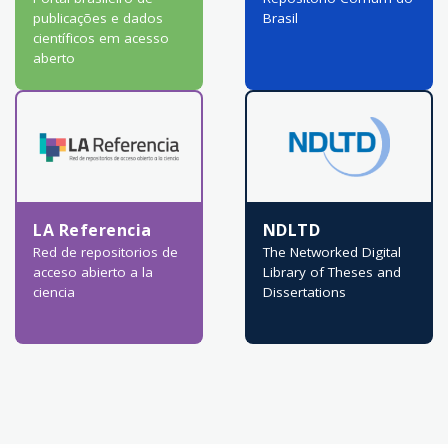
publicações e dados
Brasil
científicos em acesso
aberto
LA Referencia
NDLTD
Red de repositorios de
The Networked Digital
acceso abierto a la
Library of Theses and
ciencia
Dissertations