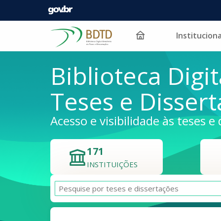
Instituciona
Pular para o conteúdo
Biblioteca Digit
Teses e Disser
Acesso e visibilidade às teses e 
171
INSTITUIÇÕES