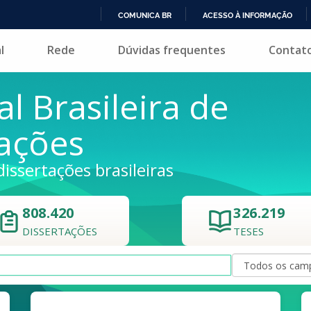
COMUNICA BR
ACESSO À INFORMAÇÃO
IR
l
Rede
Dúvidas frequentes
Contat
PARA
O
CONTEÚDO
al Brasileira de
tações
dissertações brasileiras
808.420
326.219
DISSERTAÇÕES
TESES