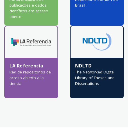
publicações e dados
Brasil
científicos em acesso
aberto
LA Referencia
NDLTD
Red de repositorios de
The Networked Digital
acceso abierto a la
Library of Theses and
ciencia
Dissertations