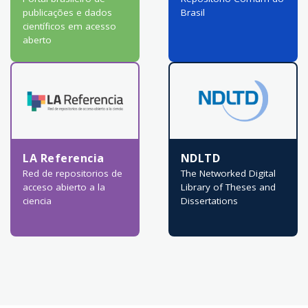
publicações e dados
Brasil
científicos em acesso
aberto
LA Referencia
NDLTD
Red de repositorios de
The Networked Digital
acceso abierto a la
Library of Theses and
ciencia
Dissertations