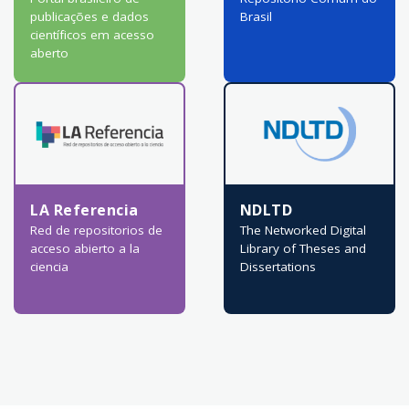
publicações e dados
Brasil
científicos em acesso
aberto
LA Referencia
NDLTD
Red de repositorios de
The Networked Digital
acceso abierto a la
Library of Theses and
ciencia
Dissertations