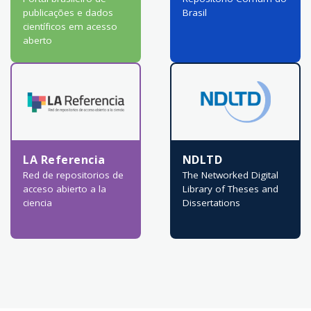
publicações e dados
Brasil
científicos em acesso
aberto
LA Referencia
NDLTD
Red de repositorios de
The Networked Digital
acceso abierto a la
Library of Theses and
ciencia
Dissertations