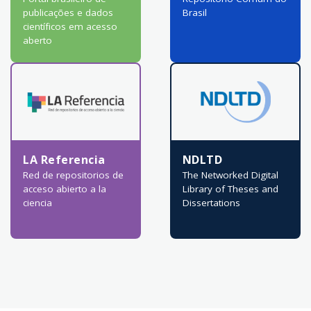
publicações e dados
Brasil
científicos em acesso
aberto
LA Referencia
NDLTD
Red de repositorios de
The Networked Digital
acceso abierto a la
Library of Theses and
ciencia
Dissertations