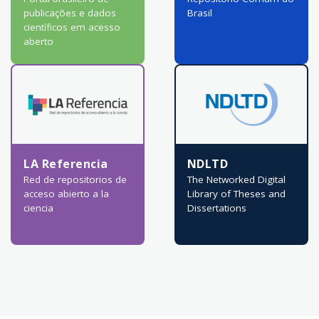
publicações e dados
Brasil
científicos em acesso
aberto
LA Referencia
NDLTD
Red de repositorios de
The Networked Digital
acceso abierto a la
Library of Theses and
ciencia
Dissertations