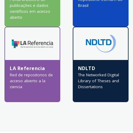
publicações e dados
Brasil
científicos em acesso
aberto
LA Referencia
NDLTD
Red de repositorios de
The Networked Digital
acceso abierto a la
Library of Theses and
ciencia
Dissertations