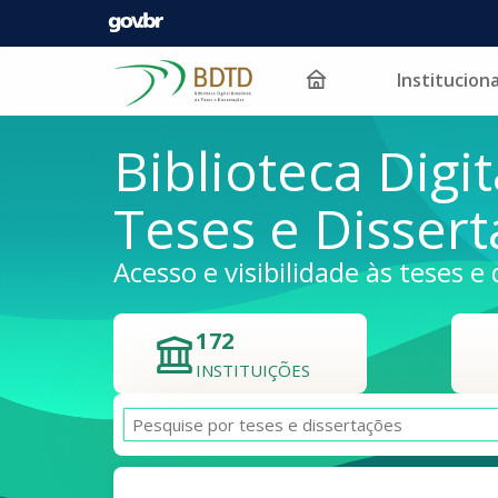
Instituciona
Pular para o conteúdo
Biblioteca Digit
Teses e Disser
Acesso e visibilidade às teses e 
172
INSTITUIÇÕES