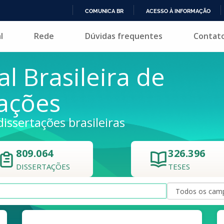
COMUNICA BR
ACESSO À INFORMAÇÃO
IR
l
Rede
Dúvidas frequentes
Contat
PARA
O
CONTEÚDO
al Brasileira de
tações
dissertações brasileiras
809.064
326.396
DISSERTAÇÕES
TESES