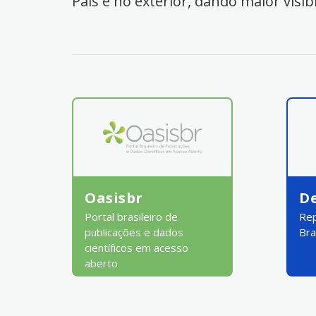
País e no exterior, dando maior visib
Oasisbr
D
Portal brasileiro de
Rep
publicações e dados
Bra
científicos em acesso
aberto