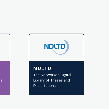
NDLTD
The Networked Digital
ia
Library of Theses and
Dissertations