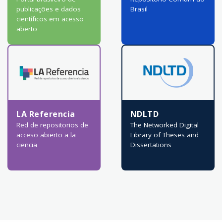
publicações e dados
Brasil
científicos em acesso
aberto
LA Referencia
NDLTD
Red de repositorios de
The Networked Digital
acceso abierto a la
Library of Theses and
ciencia
Dissertations