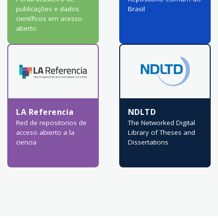
publicações e dados
Brasil
científicos em acesso
aberto
LA Referencia
NDLTD
Red de repositorios de
The Networked Digital
acceso abierto a la
Library of Theses and
ciencia
Dissertations