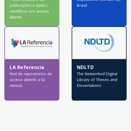
publicações e dados
Brasil
científicos em acesso
aberto
LA Referencia
NDLTD
Red de repositorios de
The Networked Digital
acceso abierto a la
Library of Theses and
ciencia
Dissertations