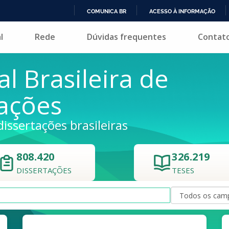
COMUNICA BR
ACESSO À INFORMAÇÃO
IR
l
Rede
Dúvidas frequentes
Contat
PARA
O
CONTEÚDO
al Brasileira de
tações
dissertações brasileiras
808.420
326.219
DISSERTAÇÕES
TESES