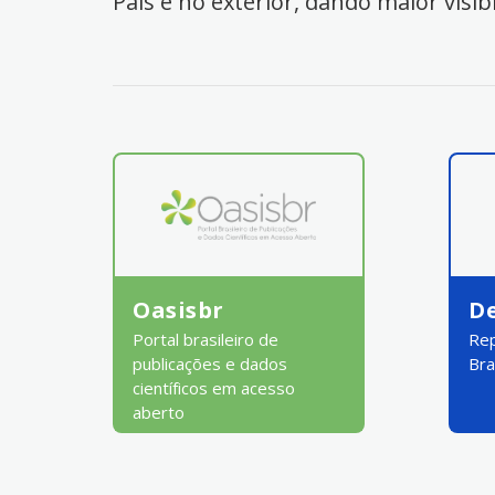
País e no exterior, dando maior visib
Oasisbr
D
Portal brasileiro de
Rep
publicações e dados
Bra
científicos em acesso
aberto