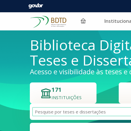
Instituciona
Pular para o conteúdo
Biblioteca Digit
Teses e Disser
Acesso e visibilidade às teses e 
171
INSTITUIÇÕES