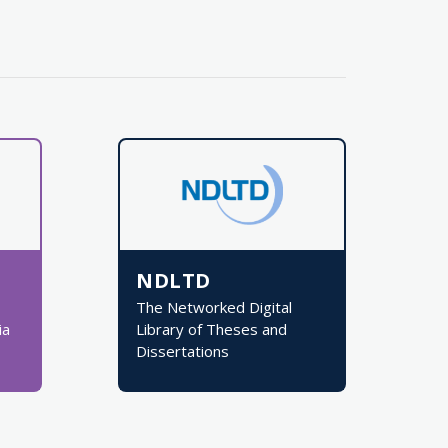
NDLTD
The Networked Digital
ia
Library of Theses and
Dissertations