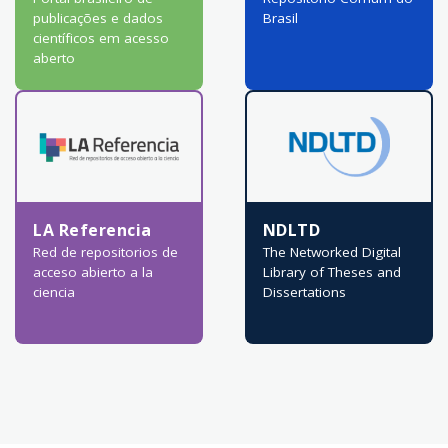
publicações e dados
Brasil
científicos em acesso
aberto
LA Referencia
NDLTD
Red de repositorios de
The Networked Digital
acceso abierto a la
Library of Theses and
ciencia
Dissertations